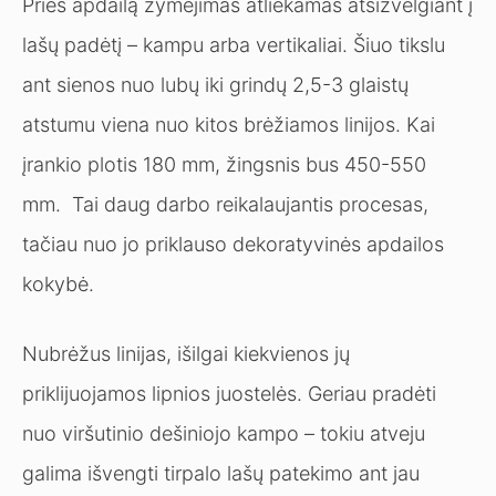
Prieš apdailą žymėjimas atliekamas atsižvelgiant į
lašų padėtį – kampu arba vertikaliai. Šiuo tikslu
ant sienos nuo lubų iki grindų 2,5-3 glaistų
atstumu viena nuo kitos brėžiamos linijos. Kai
įrankio plotis 180 mm, žingsnis bus 450-550
mm. Tai daug darbo reikalaujantis procesas,
tačiau nuo jo priklauso dekoratyvinės apdailos
kokybė.
Nubrėžus linijas, išilgai kiekvienos jų
priklijuojamos lipnios juostelės. Geriau pradėti
nuo viršutinio dešiniojo kampo – tokiu atveju
galima išvengti tirpalo lašų patekimo ant jau