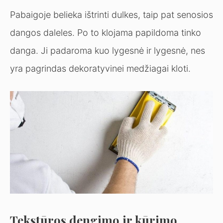
Pabaigoje belieka ištrinti dulkes, taip pat senosios
dangos daleles. Po to klojama papildoma tinko
danga. Ji padaroma kuo lygesnė ir lygesnė, nes
yra pagrindas dekoratyvinei medžiagai kloti.
Tekstūros dengimo ir kūrimo