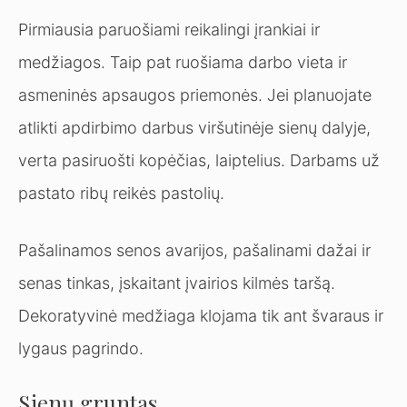
Pirmiausia paruošiami reikalingi įrankiai ir
medžiagos. Taip pat ruošiama darbo vieta ir
asmeninės apsaugos priemonės. Jei planuojate
atlikti apdirbimo darbus viršutinėje sienų dalyje,
verta pasiruošti kopėčias, laiptelius. Darbams už
pastato ribų reikės pastolių.
Pašalinamos senos avarijos, pašalinami dažai ir
senas tinkas, įskaitant įvairios kilmės taršą.
Dekoratyvinė medžiaga klojama tik ant švaraus ir
lygaus pagrindo.
Sienų gruntas