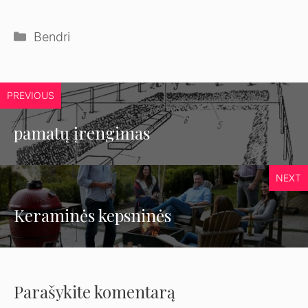
Kategorijos
Bendri
PREVIOUS
pamatų įrengimas
NEXT
Keraminės kepsninės
Parašykite komentarą