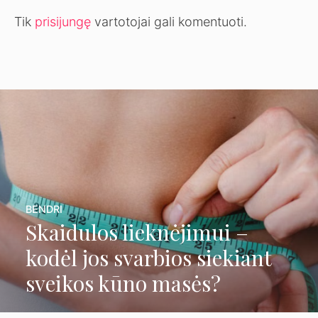
Tik
prisijungę
vartotojai gali komentuoti.
BENDRI
Skaidulos lieknėjimui –
BENDRI
kodėl jos svarbios siekiant
Žaidimų kilimėlis – svarbi
sveikos kūno masės?
vaiko vystymosi ir saugios
aplinkos dalis