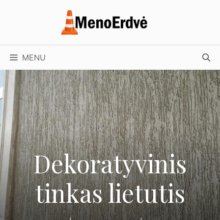
Pereiti
prie
turinio
MENU
Dekoratyvinis
tinkas lietutis