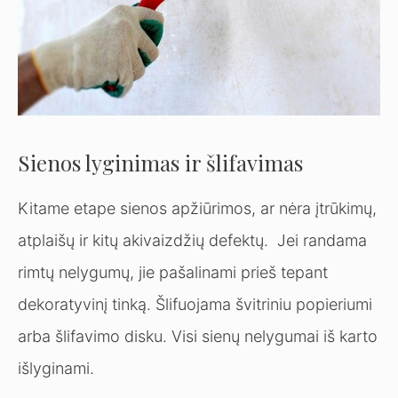
Sienos lyginimas ir šlifavimas
Kitame etape sienos apžiūrimos, ar nėra įtrūkimų,
atplaišų ir kitų akivaizdžių defektų. Jei randama
rimtų nelygumų, jie pašalinami prieš tepant
dekoratyvinį tinką. Šlifuojama švitriniu popieriumi
arba šlifavimo disku. Visi sienų nelygumai iš karto
išlyginami.