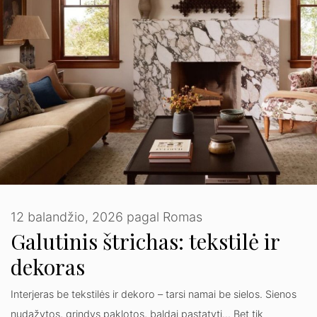
12 balandžio, 2026
pagal
Romas
Galutinis štrichas: tekstilė ir
dekoras
Interjeras be tekstilės ir dekoro – tarsi namai be sielos. Sienos
nudažytos, grindys paklotos, baldai pastatyti… Bet tik