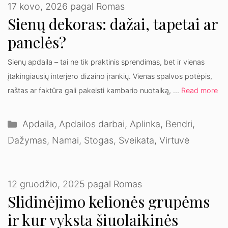
17 kovo, 2026
pagal
Romas
Sienų dekoras: dažai, tapetai ar
panelės?
Sienų apdaila – tai ne tik praktinis sprendimas, bet ir vienas
įtakingiausių interjero dizaino įrankių. Vienas spalvos potėpis,
raštas ar faktūra gali pakeisti kambario nuotaiką, …
Read more
Kategorijos
Apdaila
,
Apdailos darbai
,
Aplinka
,
Bendri
,
Dažymas
,
Namai
,
Stogas
,
Sveikata
,
Virtuvė
12 gruodžio, 2025
pagal
Romas
Slidinėjimo kelionės grupėms
ir kur vyksta šiuolaikinės