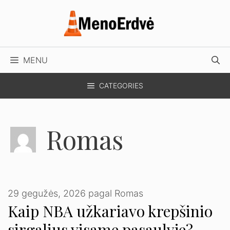
Pereiti
prie
turinio
MENU
CATEGORIES
Romas
29 gegužės, 2026
pagal
Romas
Kaip NBA užkariavo krepšinio
sirgalius visame pasaulyje?