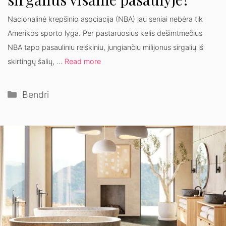
Nacionalinė krepšinio asociacija (NBA) jau seniai nebėra tik
Amerikos sporto lyga. Per pastaruosius kelis dešimtmečius
NBA tapo pasauliniu reiškiniu, jungiančiu milijonus sirgalių iš
skirtingų šalių, …
Read more
Kategorijos
Bendri