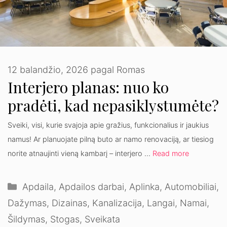
12 balandžio, 2026
pagal
Romas
Interjero planas: nuo ko
pradėti, kad nepasiklystumėte?
Sveiki, visi, kurie svajoja apie gražius, funkcionalius ir jaukius
namus! Ar planuojate pilną buto ar namo renovaciją, ar tiesiog
norite atnaujinti vieną kambarį – interjero …
Read more
Kategorijos
Apdaila
,
Apdailos darbai
,
Aplinka
,
Automobiliai
,
Dažymas
,
Dizainas
,
Kanalizacija
,
Langai
,
Namai
,
Šildymas
,
Stogas
,
Sveikata