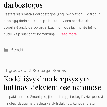
darbostogos
Pastaraisiais metais darbostogos (angl. workation) – darbo ir
atostogų derinimo koncepcija – tapo vienu sparčiausiai
populiarėjančių darbo organizavimo modelių. Įmonės ieško
būdų, kaip sustiprinti komandinę …
Read more
Kategorijos
Bendri
11 gruodžio, 2025
pagal
Romas
Kodėl išvykimo krepšys yra
būtinas kiekvienuose namuose
Jei paklaustume žmonių, ką jie pasiimtų, jei tektų išvykti per dvi
minutes, dauguma pradėtų vardyti dalykus, kuriuos turėtų