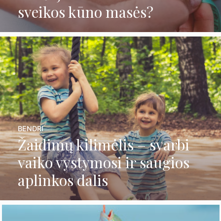
sveikos kūno masės?
BENDRI
Žaidimų kilimėlis – svarbi
vaiko vystymosi ir saugios
aplinkos dalis