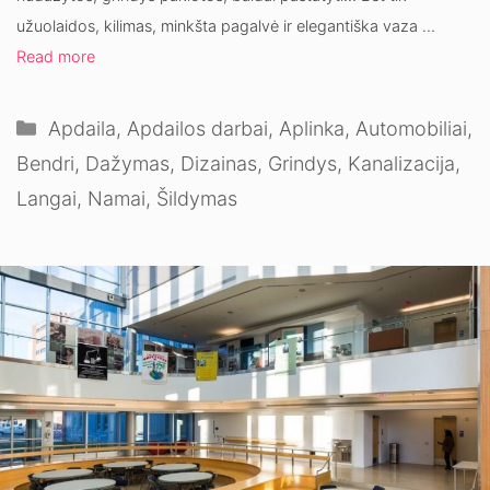
užuolaidos, kilimas, minkšta pagalvė ir elegantiška vaza …
Read more
Kategorijos
Apdaila
,
Apdailos darbai
,
Aplinka
,
Automobiliai
,
Bendri
,
Dažymas
,
Dizainas
,
Grindys
,
Kanalizacija
,
Langai
,
Namai
,
Šildymas