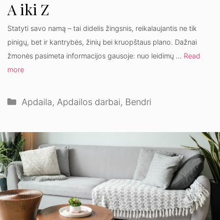
A iki Z
Statyti savo namą – tai didelis žingsnis, reikalaujantis ne tik
pinigų, bet ir kantrybės, žinių bei kruopštaus plano. Dažnai
žmonės pasimeta informacijos gausoje: nuo leidimų …
Read
more
Kategorijos
Apdaila
,
Apdailos darbai
,
Bendri