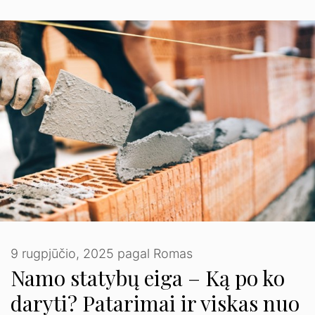
9 rugpjūčio, 2025
pagal
Romas
Namo statybų eiga – Ką po ko
daryti? Patarimai ir viskas nuo