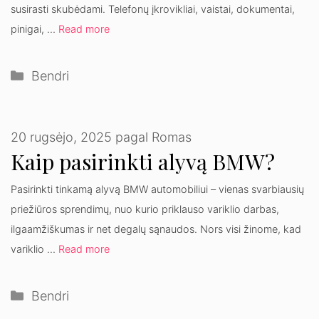
susirasti skubėdami. Telefonų įkrovikliai, vaistai, dokumentai,
pinigai, …
Read more
Kategorijos
Bendri
20 rugsėjo, 2025
pagal
Romas
Kaip pasirinkti alyvą BMW?
Pasirinkti tinkamą alyvą BMW automobiliui – vienas svarbiausių
priežiūros sprendimų, nuo kurio priklauso variklio darbas,
ilgaamžiškumas ir net degalų sąnaudos. Nors visi žinome, kad
variklio …
Read more
Kategorijos
Bendri