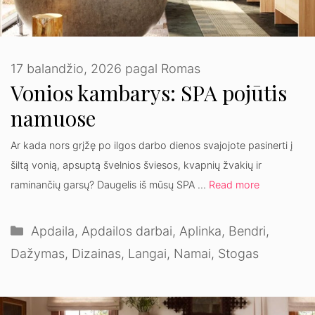
17 balandžio, 2026
pagal
Romas
Vonios kambarys: SPA pojūtis
namuose
Ar kada nors grįžę po ilgos darbo dienos svajojote pasinerti į
šiltą vonią, apsuptą švelnios šviesos, kvapnių žvakių ir
raminančių garsų? Daugelis iš mūsų SPA …
Read more
Kategorijos
Apdaila
,
Apdailos darbai
,
Aplinka
,
Bendri
,
Dažymas
,
Dizainas
,
Langai
,
Namai
,
Stogas