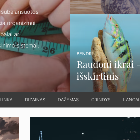
dalis
ų subalansuotos
kia organizmui
ebalai ar
kinimo sistemai,
BENDRI
Raudoni ikrai 
išskirtinis
skonis, maisti
vertė ir
LINKA
DIZAINAS
DAŽYMAS
GRINDYS
LANGAI
kulinarinės
tradicijos