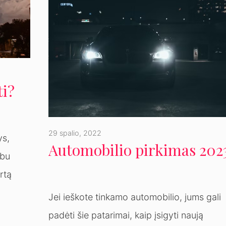
ti?
29 spalio, 2022
ys,
Automobilio pirkimas 202
rbu
rtą
Jei ieškote tinkamo automobilio, jums gali
padėti šie patarimai, kaip įsigyti naują