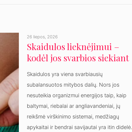
26 liepos, 2026
Skaidulos lieknėjimui –
kodėl jos svarbios siekiant
sveikos kūno masės?
Skaidulos yra viena svarbiausių
subalansuotos mitybos dalių. Nors jos
nesuteikia organizmui energijos taip, kaip
baltymai, riebalai ar angliavandeniai, jų
reikšmė virškinimo sistemai, medžiagų
apykaitai ir bendrai savijautai yra itin didelė