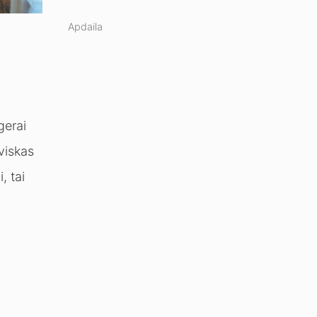
Apdaila
gerai
 viskas
, tai