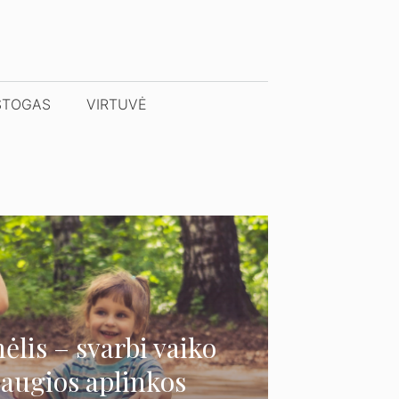
STOGAS
VIRTUVĖ
ėlis – svarbi vaiko
saugios aplinkos