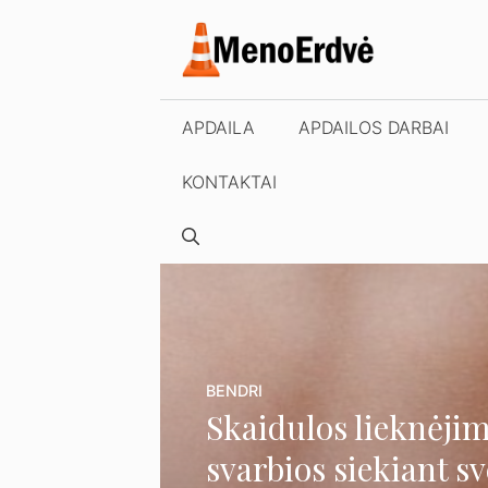
Pereiti
prie
turinio
APDAILA
APDAILOS DARBAI
KONTAKTAI
BENDRI
Skaidulos lieknėjim
svarbios siekiant s