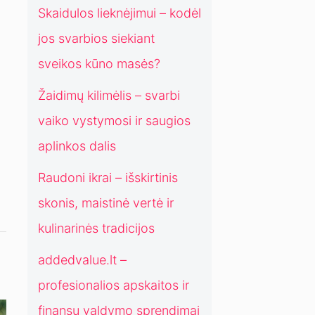
a
o
Skaidulos lieknėjimui – kodėl
d
s
jos svarbios siekiant
i
p
c
r
sveikos kūno masės?
i
e
j
n
Žaidimų kilimėlis – svarbi
o
d
vaiko vystymosi ir saugios
s
i
m
aplinkos dalis
a
Raudoni ikrai – išskirtinis
i
š
skonis, maistinė vertė ir
i
kulinarinės tradicijos
u
o
addedvalue.lt –
l
a
profesionalios apskaitos ir
i
finansų valdymo sprendimai
k