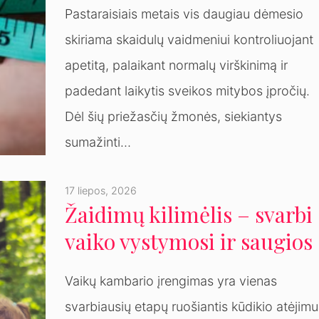
Pastaraisiais metais vis daugiau dėmesio
skiriama skaidulų vaidmeniui kontroliuojant
apetitą, palaikant normalų virškinimą ir
padedant laikytis sveikos mitybos įpročių.
Dėl šių priežasčių žmonės, siekiantys
sumažinti…
17 liepos, 2026
Žaidimų kilimėlis – svarbi
vaiko vystymosi ir saugios
aplinkos dalis
Vaikų kambario įrengimas yra vienas
svarbiausių etapų ruošiantis kūdikio atėjimu