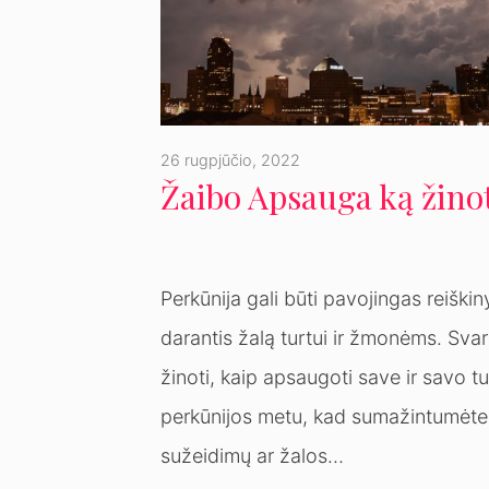
26 rugpjūčio, 2022
Žaibo Apsauga ką žino
Perkūnija gali būti pavojingas reiškin
darantis žalą turtui ir žmonėms. Sva
žinoti, kaip apsaugoti save ir savo tu
perkūnijos metu, kad sumažintumėte
sužeidimų ar žalos…