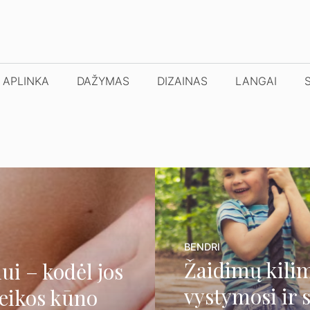
APLINKA
DAŽYMAS
DIZAINAS
LANGAI
BENDRI
Žaidimų kilim
ui – kodėl jos
vystymosi ir 
veikos kūno