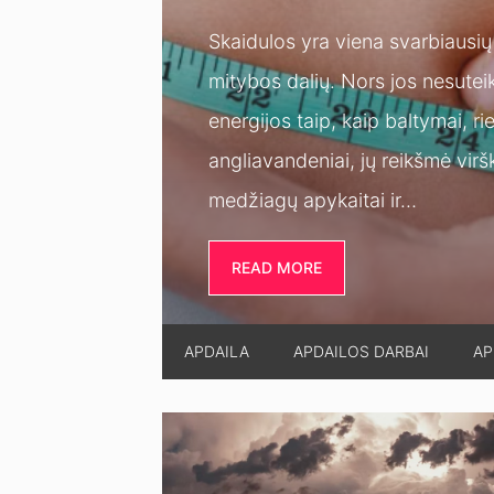
masės?
Skaidulos yra viena svarbiausi
mitybos dalių. Nors jos nesutei
energijos taip, kaip baltymai, ri
angliavandeniai, jų reikšmė virš
medžiagų apykaitai ir…
READ MORE
APDAILA
APDAILOS DARBAI
AP