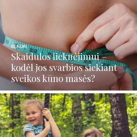
BENDRI
Skaidulos lieknėjimui –
kodėl jos svarbios siekiant
sveikos kūno masės?