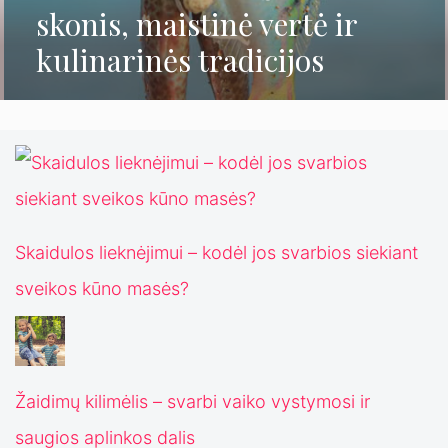
skonis, maistinė vertė ir
kulinarinės tradicijos
Skaidulos lieknėjimui – kodėl jos svarbios siekiant
sveikos kūno masės?
Žaidimų kilimėlis – svarbi vaiko vystymosi ir
saugios aplinkos dalis