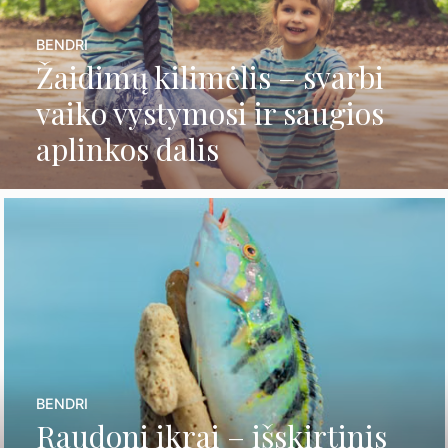
BENDRI
Žaidimų kilimėlis – svarbi
vaiko vystymosi ir saugios
aplinkos dalis
BENDRI
Raudoni ikrai – išskirtinis