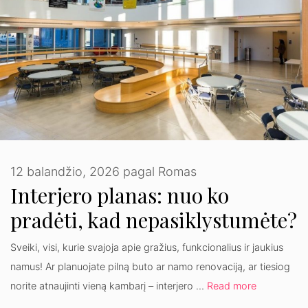
12 balandžio, 2026
pagal
Romas
Interjero planas: nuo ko
pradėti, kad nepasiklystumėte?
Sveiki, visi, kurie svajoja apie gražius, funkcionalius ir jaukius
namus! Ar planuojate pilną buto ar namo renovaciją, ar tiesiog
norite atnaujinti vieną kambarį – interjero …
Read more