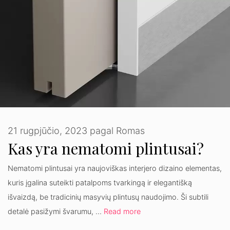
21 rugpjūčio, 2023
pagal
Romas
Kas yra nematomi plintusai?
Nematomi plintusai yra naujoviškas interjero dizaino elementas,
kuris įgalina suteikti patalpoms tvarkingą ir elegantišką
išvaizdą, be tradicinių masyvių plintusų naudojimo. Ši subtili
detalė pasižymi švarumu, …
Read more