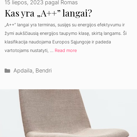
15 liepos, 2023
pagal
Romas
Kas yra „A++” langai?
„A++” langai yra terminas, susijęs su energijos efektyvumu ir
žymi aukščiausią energijos taupymo klasę, skirtą langams. Ši
klasifikacija naudojama Europos Sąjungoje ir padeda
vartotojams nustatyti, …
Read more
Kategorijos
Apdaila
,
Bendri