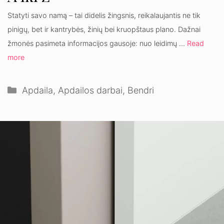
Statyti savo namą – tai didelis žingsnis, reikalaujantis ne tik
pinigų, bet ir kantrybės, žinių bei kruopštaus plano. Dažnai
žmonės pasimeta informacijos gausoje: nuo leidimų …
Read
more
Kategorijos
Apdaila
,
Apdailos darbai
,
Bendri