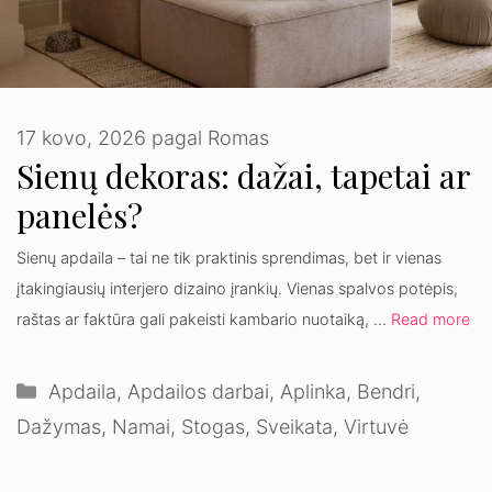
17 kovo, 2026
pagal
Romas
Sienų dekoras: dažai, tapetai ar
panelės?
Sienų apdaila – tai ne tik praktinis sprendimas, bet ir vienas
įtakingiausių interjero dizaino įrankių. Vienas spalvos potėpis,
raštas ar faktūra gali pakeisti kambario nuotaiką, …
Read more
Kategorijos
Apdaila
,
Apdailos darbai
,
Aplinka
,
Bendri
,
Dažymas
,
Namai
,
Stogas
,
Sveikata
,
Virtuvė