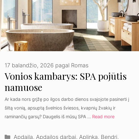
17 balandžio, 2026
pagal
Romas
Vonios kambarys: SPA pojūtis
namuose
Ar kada nors grįžę po ilgos darbo dienos svajojote pasinerti į
šiltą vonią, apsuptą švelnios šviesos, kvapnių žvakių ir
raminančių garsų? Daugelis iš mūsų SPA …
Read more
Kategorijos
Apdaila
,
Apdailos darbai
,
Aplinka
,
Bendri
,