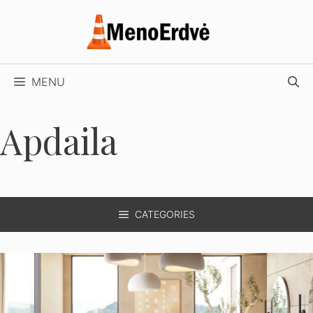
Pereiti
prie
turinio
MENU
Apdaila
CATEGORIES