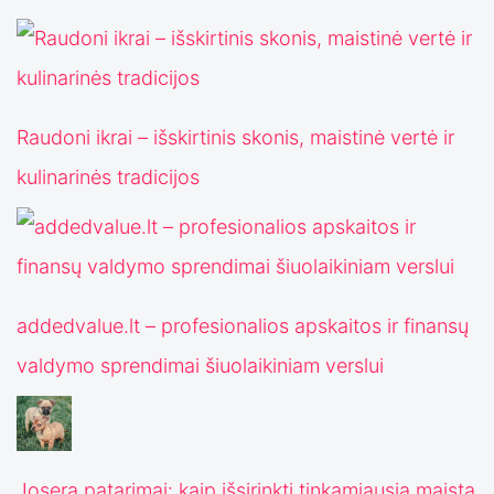
Raudoni ikrai – išskirtinis skonis, maistinė vertė ir
kulinarinės tradicijos
addedvalue.lt – profesionalios apskaitos ir finansų
valdymo sprendimai šiuolaikiniam verslui
Josera patarimai: kaip išsirinkti tinkamiausią maistą