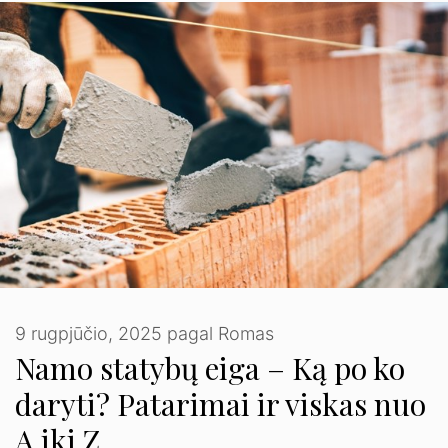
9 rugpjūčio, 2025
pagal
Romas
Namo statybų eiga – Ką po ko
daryti? Patarimai ir viskas nuo
A iki Z