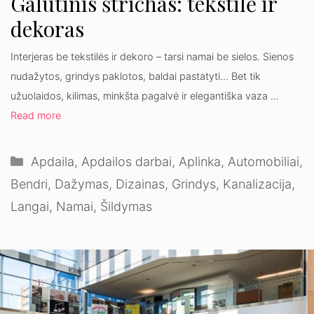
Galutinis štrichas: tekstilė ir
dekoras
Interjeras be tekstilės ir dekoro – tarsi namai be sielos. Sienos
nudažytos, grindys paklotos, baldai pastatyti… Bet tik
užuolaidos, kilimas, minkšta pagalvė ir elegantiška vaza …
Read more
Kategorijos
Apdaila
,
Apdailos darbai
,
Aplinka
,
Automobiliai
,
Bendri
,
Dažymas
,
Dizainas
,
Grindys
,
Kanalizacija
,
Langai
,
Namai
,
Šildymas