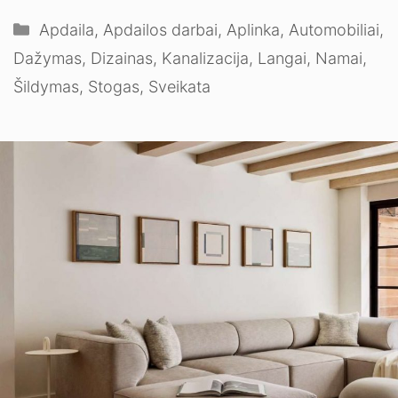
Kategorijos
Apdaila
,
Apdailos darbai
,
Aplinka
,
Automobiliai
,
Dažymas
,
Dizainas
,
Kanalizacija
,
Langai
,
Namai
,
Šildymas
,
Stogas
,
Sveikata