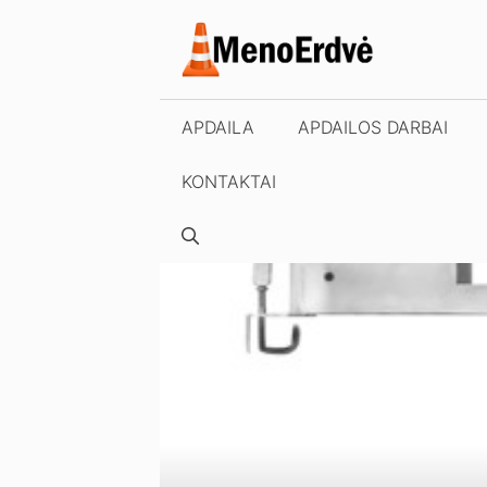
Pereiti
prie
turinio
APDAILA
APDAILOS DARBAI
KONTAKTAI