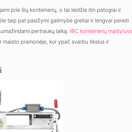
mi prie šių konteinerių, o tai leidžia itin patogiai ir
ie taip pat pasižymi galimybe greitai ir lengvai pereiti
p sumažindami pertraukų laiką.
IBC konteinerių maišytuva
r maisto pramonėje, kur ypač svarbu tikslus ir
i