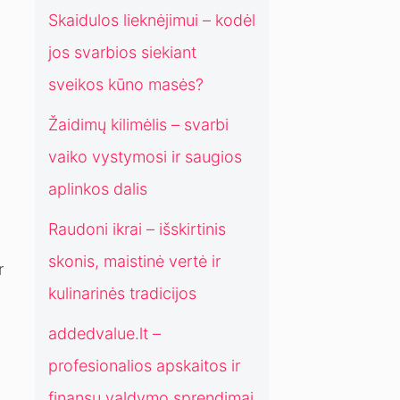
a
o
Skaidulos lieknėjimui – kodėl
d
s
jos svarbios siekiant
i
p
c
r
sveikos kūno masės?
i
e
j
n
Žaidimų kilimėlis – svarbi
o
d
vaiko vystymosi ir saugios
s
i
m
aplinkos dalis
a
Raudoni ikrai – išskirtinis
i
š
skonis, maistinė vertė ir
r
i
kulinarinės tradicijos
u
o
addedvalue.lt –
l
a
profesionalios apskaitos ir
i
finansų valdymo sprendimai