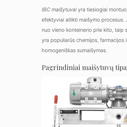
IBC maišytuvai
yra tiesiogiai montuoja
efektyviai atlikti maišymo procesus. J
nuo vieno konteinerio prie kito, tai
yra populiarūs chemijos, farmacijos i
homogeniškas sumaišymas.
Pagrindiniai maišytuvų tipa