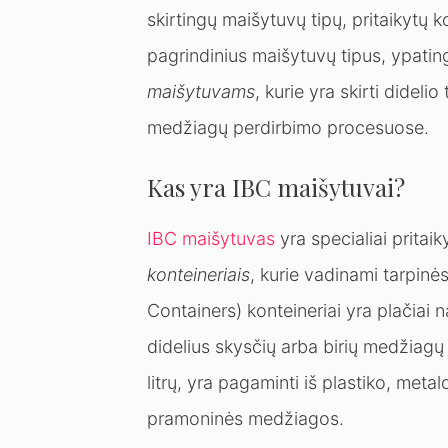
skirtingų maišytuvų tipų, pritaikytų
pagrindinius maišytuvų tipus, ypati
maišytuvams
, kurie yra skirti dideli
medžiagų perdirbimo procesuose.
Kas yra IBC maišytuvai?
IBC maišytuvas
yra specialiai pritai
konteineriais
, kurie vadinami tarpinė
Containers) konteineriai yra plačiai 
didelius skysčių arba birių medžiagų 
litrų, yra pagaminti iš plastiko, meta
pramoninės medžiagos.