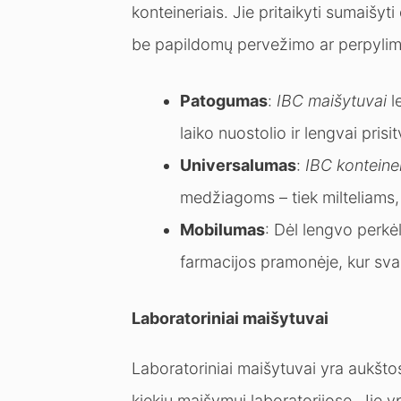
konteineriais. Jie pritaikyti sumaišyti
be papildomų pervežimo ar perpyli
Patogumas
:
IBC maišytuvai
l
laiko nuostolio ir lengvai prisit
Universalumas
:
IBC konteine
medžiagoms – tiek milteliams,
Mobilumas
: Dėl lengvo perkė
farmacijos pramonėje, kur svar
Laboratoriniai maišytuvai
Laboratoriniai maišytuvai yra aukšto
kiekių maišymui laboratorijose. Jie y