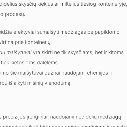
 didelius skysčių kiekius ar miltelius tiesiog konteineryje
mo procesų.
eidžia efektyviai sumaišyti medžiagas be papildomo
virtina prie konteinerių.
rių maišytuvai
yra skirti ne tik skysčiams, bet ir kitoms
 tiek kietosioms dalelėms.
limo šie maišytuvai dažnai naudojami chemijos ir
bu išlaikyti mišinių vienodumą.
s precizijos įrenginiai, naudojami nedidelių medžiagų
patingai pritaikyti biotechnologijos, medicinos ir maisto