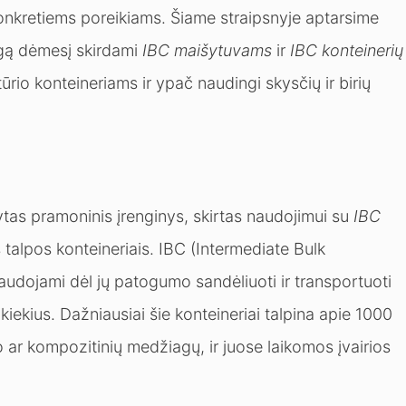
 konkretiems poreikiams. Šiame straipsnyje aptarsime
ngą dėmesį skirdami
IBC maišytuvams
ir
IBC konteinerių
o tūrio konteineriams ir ypač naudingi skysčių ir birių
kytas pramoninis įrenginys, skirtas naudojimui su
IBC
s talpos konteineriais. IBC (Intermediate Bulk
naudojami dėl jų patogumo sandėliuoti ir transportuoti
kiekius. Dažniausiai šie konteineriai talpina apie 1000
lo ar kompozitinių medžiagų, ir juose laikomos įvairios