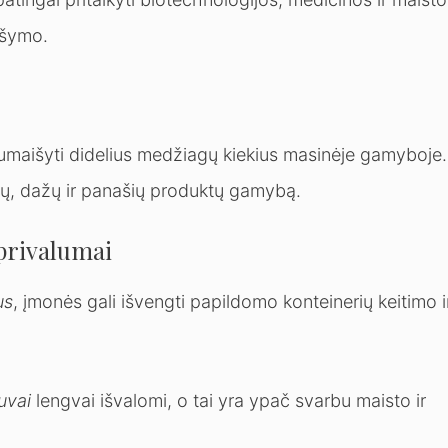
aišymo.
 sumaišyti didelius medžiagų kiekius masinėje gamyboje.
ų, dažų ir panašių produktų gamybą.
privalumai
us
, įmonės gali išvengti papildomo konteinerių keitimo i
uvai
lengvai išvalomi, o tai yra ypač svarbu maisto ir