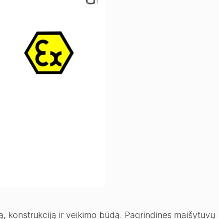
ą, konstrukciją ir veikimo būdą. Pagrindinės maišytuvų