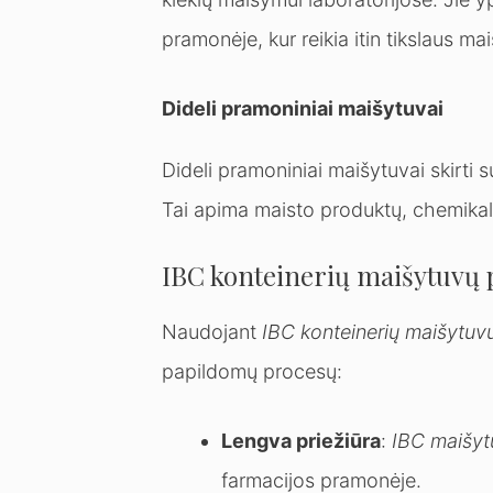
pramonėje, kur reikia itin tikslaus m
Dideli pramoniniai maišytuvai
Dideli pramoniniai maišytuvai skirti
Tai apima maisto produktų, chemikal
IBC konteinerių maišytuvų 
Naudojant
IBC konteinerių maišytuv
papildomų procesų:
Lengva priežiūra
:
IBC maišyt
farmacijos pramonėje.