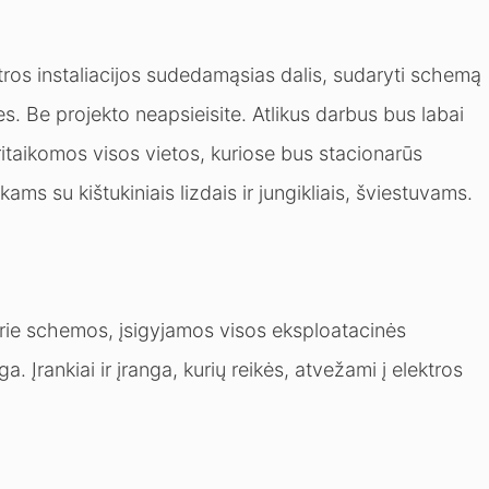
ktros instaliacijos sudedamąsias dalis, sudaryti schemą
s. Be projekto neapsieisite. Atlikus darbus bus labai
itaikomos visos vietos, kuriose bus stacionarūs
ams su kištukiniais lizdais ir jungikliais, šviestuvams.
prie schemos, įsigyjamos visos eksploatacinės
. Įrankiai ir įranga, kurių reikės, atvežami į elektros