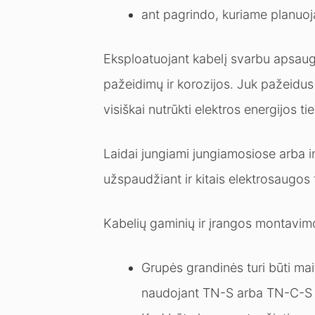
ant pagrindo, kuriame planuoj
Eksploatuojant kabelį svarbu apsaugo
pažeidimų ir korozijos. Juk pažeidus l
visiškai nutrūkti elektros energijos ti
Laidai jungiami jungiamosiose arba i
užspaudžiant ir kitais elektrosaugos 
Kabelių gaminių ir įrangos montavimo
Grupės grandinės turi būti ma
naudojant TN-S arba TN-C-S si