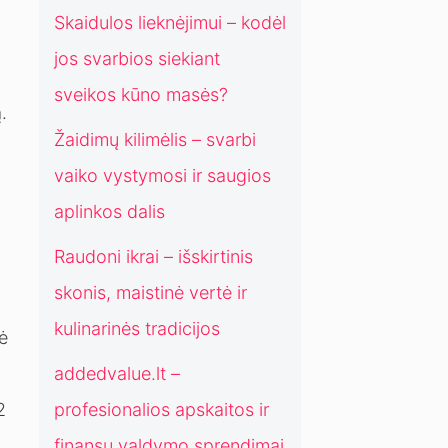
a
o
Skaidulos lieknėjimui – kodėl
d
s
jos svarbios siekiant
i
p
c
r
sveikos kūno masės?
i
.
e
j
n
Žaidimų kilimėlis – svarbi
o
d
vaiko vystymosi ir saugios
s
i
m
aplinkos dalis
a
Raudoni ikrai – išskirtinis
i
š
skonis, maistinė vertė ir
i
kulinarinės tradicijos
u
ė
o
addedvalue.lt –
l
a
2
profesionalios apskaitos ir
i
finansų valdymo sprendimai