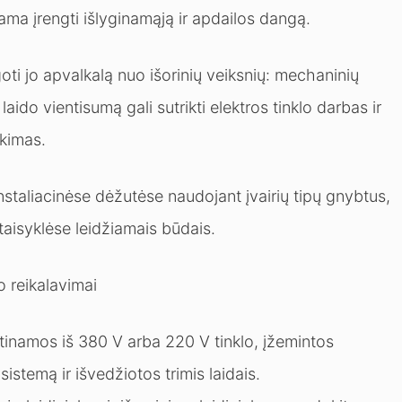
ama įrengti išlyginamąją ir apdailos dangą.
ti jo apvalkalą nuo išorinių veiksnių: mechaninių
aido vientisumą gali sutrikti elektros tinklo darbas ir
ekimas.
nstaliacinėse dėžutėse naudojant įvairių tipų gnybtus,
taisyklėse leidžiamais būdais.
 reikalavimai
itinamos iš 380 V arba 220 V tinklo, įžemintos
stemą ir išvedžiotos trimis laidais.