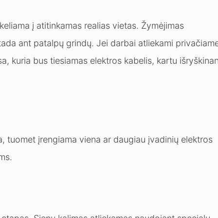
eliama į atitinkamas realias vietas. Žymėjimas
, tada ant patalpų grindų. Jei darbai atliekami privačiam
kuria bus tiesiamas elektros kabelis, kartu išryškinan
ija, tuomet įrengiama viena ar daugiau įvadinių elektros
ėms.