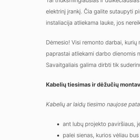
Tai triukšmingiausias ir dulkėčiausi
elektrinį įrankį. Čia galite sutaupyti pi
instaliacija atliekama lauke, jos nereik
Dėmesio! Visi remonto darbai, kurių
paprastai atliekami darbo dienomis nu
Savaitgaliais galima dirbti tik suderi
Kabelių tiesimas ir dėžučių monta
Kabelių ar laidų tiesimo naujose pat
ant lubų projekto paviršiaus, 
palei sienas, kurios vėliau bu