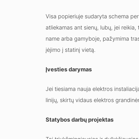
Visa popieriuje sudaryta schema perk
atliekamas ant sienų, lubų, jei reikia
name arba gamyboje, pažymima trasa, 
įėjimo į statinį vietą.
Įvesties darymas
Jei tiesiama nauja elektros instaliac
linijų, skirtų vidaus elektros grandin
Statybos darbų projektas