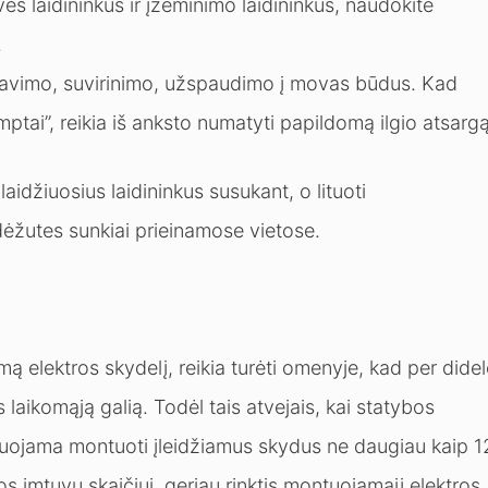
ės laidininkus ir įžeminimo laidininkus, naudokite
.
itavimo, suvirinimo, užspaudimo į movas būdus. Kad
emptai”, reikia iš anksto numatyti papildomą ilgio atsargą
aidžiuosius laidininkus susukant, o lituoti
ėžutes sunkiai prieinamose vietose.
 elektros skydelį, reikia turėti omenyje, kad per didel
s laikomąją galią. Todėl tais atvejais, kai statybos
uojama montuoti įleidžiamus skydus ne daugiau kaip 1
os imtuvų skaičiui, geriau rinktis montuojamąjį elektros