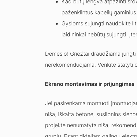
Kad būtų lengva atpažinti srov
paženklintus kabelių gaminius
Gysloms sujungti naudokite l
laidininkai nebūtų sujungti „įt
Dėmesio! Griežtai draudžiama jungti l
nerekomenduojama. Venkite statyti d
Ekrano montavimas ir prijungimas
Jei pasirenkama montuoti įmontuojamą
niša, iškalta betone, susilpnins sieno
projekte nenumatyta niša, rekomend
grupių. Esant dideliam galingų elektr