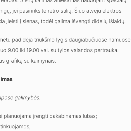
as etapas. Sienų kalimas atliekamas naudojant specialų
nigų, jei pasirinksite retro stilių. Šiuo atveju elektros
ia įleisti į sienas, todėl galima išvengti didelių išlaidų.
 metu padidėja triukšmo lygis daugiabučiuose namuose
o 9.00 iki 19.00 val. su tylos valandos pertrauka.
nus grafiką su kaimynais.
vimas
alpose galimybės:
jei planuojama įrengti pakabinamas lubas;
s tinkuojamos;