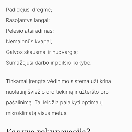
Padidėjusi drėgmė;
Rasojantys langai;
Pelėsio atsiradimas;
Nemalonūs kvapai;
Galvos skausmai ir nuovargis;
Sumažėjusi darbo ir poilsio kokybė.
Tinkamai įrengta vėdinimo sistema užtikrina
nuolatinį šviežio oro tiekimą ir užteršto oro
pašalinimą. Tai leidžia palaikyti optimalų
mikroklimatą visus metus.
Kas yra rekuperacija?