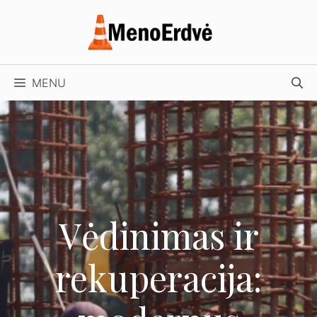
Pereiti
prie
turinio
MENU
Vėdinimas ir
rekuperacija: