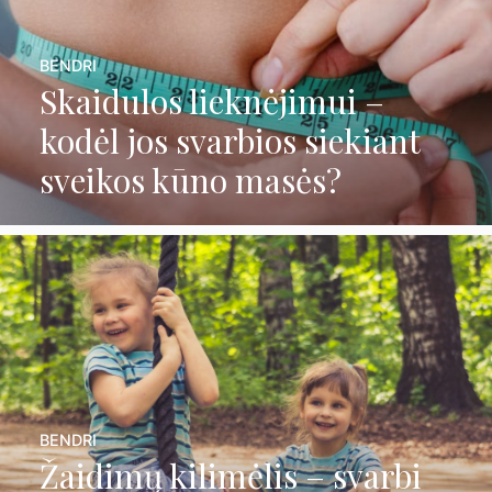
BENDRI
Skaidulos lieknėjimui –
kodėl jos svarbios siekiant
sveikos kūno masės?
BENDRI
Žaidimų kilimėlis – svarbi