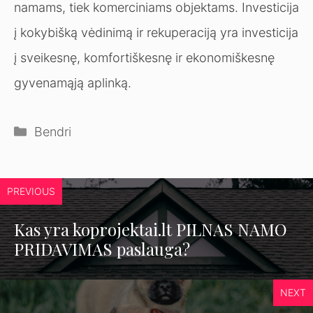
namams, tiek komerciniams objektams. Investicija
į kokybišką vėdinimą ir rekuperaciją yra investicija
į sveikesnę, komfortiškesnę ir ekonomiškesnę
gyvenamąją aplinką.
Kategorijos
Bendri
PREVIOUS
Kas yra koprojektai.lt PILNAS NAMO
PRIDAVIMAS paslauga?
NEXT