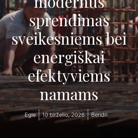
modernus
sprendimas
sveikesniems bei
energiškai
efektyviems
namams
Egle
10 birželio, 2026
Bendri