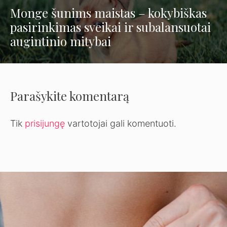
Monge šunims maistas – kokybiškas
pasirinkimas sveikai ir subalansuotai
augintinio mitybai
Parašykite komentarą
Tik
prisijungę
vartotojai gali komentuoti.