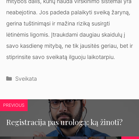
mitybos dalis, kurių nauda virškinimo sistemai yra
neabejotina. Jos padeda palaikyti sveiką žaryną,
gerina tuštinimąsi ir mažina riziką susirgti
lėtinėmis ligomis. Įtraukdami daugiau skaidulų į
savo kasdienę mitybą, ne tik jausitės geriau, bet ir
stiprinsite savo sveikatą ilguoju laikotarpiu.
Kategorijos
Sveikata
PREVIOUS
Registracija pas urologą: ką žinoti?