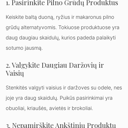
1. Pasirinkite Pilno Grūdų Produktus
Keiskite baltą duoną, ryžius ir makaronus pilno
grūdų alternatyvomis. Tokiuose produktuose yra
daug daugiau skaidulų, kurios padeda palaikyti
sotumo jausmą.
2. Valgykite Daugiau Daržovių ir
Vaisių
Stenkitės valgyti vaisius ir daržoves su odele, nes
joje yra daug skaidulų. Puikūs pasirinkimai yra
obuoliai, kriaušės, avietės ir brokoliai.
3. Nepamirškite Ankštinių Produktų