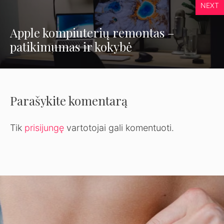
NEXT
Apple kompiuterių remontas –
patikimumas ir kokybė
Parašykite komentarą
Tik
prisijungę
vartotojai gali komentuoti.