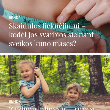
BENDRI
Skaidulos lieknėjimui –
kodėl jos svarbios siekiant
sveikos kūno masės?
BENDRI
Žaidimų kilimėlis – svarbi