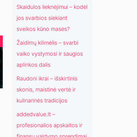
a
o
Skaidulos lieknėjimui – kodėl
d
s
jos svarbios siekiant
i
p
c
r
sveikos kūno masės?
i
e
j
n
Žaidimų kilimėlis – svarbi
o
d
vaiko vystymosi ir saugios
s
i
m
aplinkos dalis
a
Raudoni ikrai – išskirtinis
i
š
skonis, maistinė vertė ir
i
kulinarinės tradicijos
u
o
addedvalue.lt –
l
a
profesionalios apskaitos ir
i
finansų valdymo sprendimai