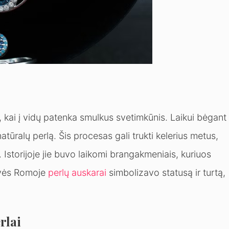
, kai į vidų patenka smulkus svetimkūnis. Laikui bėgant
atūralų perlą. Šis procesas gali trukti kelerius metus,
i. Istorijoje jie buvo laikomi brangakmeniais, kuriuos
ovės Romoje
perlų auskarai
simbolizavo statusą ir turtą,
rlai