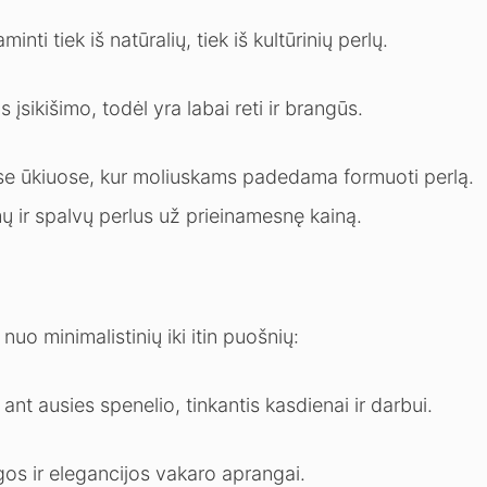
nti tiek iš natūralių, tiek iš kultūrinių perlų.
įsikišimo, todėl yra labai reti ir brangūs.
uose ūkiuose, kur moliuskams padedama formuoti perlą.
rmų ir spalvų perlus už prieinamesnę kainą.
 nuo minimalistinių iki itin puošnių:
 ant ausies spenelio, tinkantis kasdienai ir darbui.
os ir elegancijos vakaro aprangai.