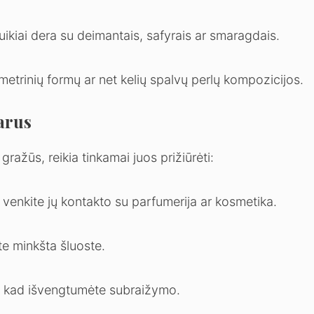
uikiai dera su deimantais, safyrais ar smaragdais.
metrinių formų ar net kelių spalvų perlų kompozicijos.
arus
 gražūs, reikia tinkamai juos prižiūrėti:
 venkite jų kontakto su parfumerija ar kosmetika.
e minkšta šluoste.
ų, kad išvengtumėte subraižymo.