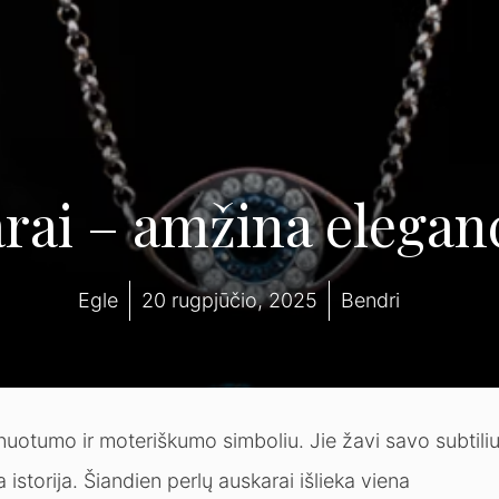
rai – amžina eleganc
Egle
20 rugpjūčio, 2025
Bendri
finuotumo ir moteriškumo simboliu. Jie žavi savo subtili
 istorija. Šiandien perlų auskarai išlieka viena