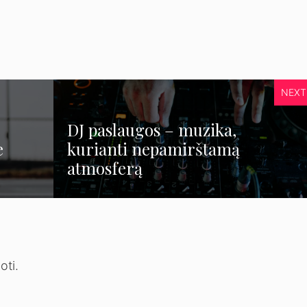
NEXT
DJ paslaugos – muzika,
e
kurianti nepamirštamą
atmosferą
oti.