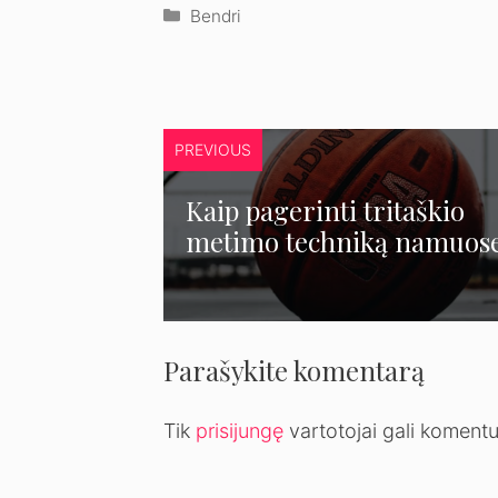
Kategorijos
Bendri
PREVIOUS
Kaip pagerinti tritaškio
metimo techniką namuos
Parašykite komentarą
Tik
prisijungę
vartotojai gali komentu