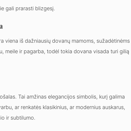
e gali prarasti blizgesį.
a
 yra viena iš dažniausių dovanų mamoms, sužadėtinėms
, meile ir pagarba, todėl tokia dovana visada turi gilią
ošalas. Tai amžinas elegancijos simbolis, kurį galima
esvarbu, ar renkatės klasikinius, ar modernius auskarus,
io ir subtilumo.