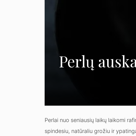
Perlų auska
Perlai nuo seniausių laikų laikomi ra
spindesiu, natūraliu grožiu ir ypatinga