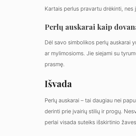
Kartais perlus pravartu drėkinti, nes ji
Perlų auskarai kaip dovan
Dėl savo simbolikos perlų auskarai
ar mylimosioms. Jie siejami su tyrumu
prasmę.
Išvada
Perlų auskarai – tai daugiau nei papu
derinti prie įvairių stilių ir progų. N
perlai visada suteiks išskirtinio žaves