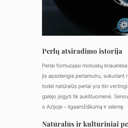
Perlų atsiradimo istorija
Perlai formuojasi moliuskų kriauklėse
jis apsidengia perlamutru, sukuriant n
todėl natūralūs perlai yra itin verting
galėjo įsigyti tik aukštuomenė. Sen
o Azijoje – ilgaamžiškumą ir sėkmę.
Natūralūs ir kultūriniai pe