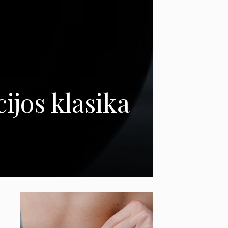
ijos klasika
u