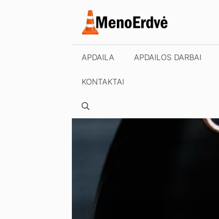
Pereiti
prie
turinio
APDAILA
APDAILOS DARBAI
KONTAKTAI