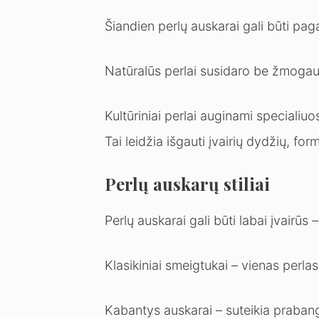
Šiandien perlų auskarai gali būti pagami
Natūralūs perlai susidaro be žmogaus 
Kultūriniai perlai auginami speciali
Tai leidžia išgauti įvairių dydžių, fo
Perlų auskarų stiliai
Perlų auskarai gali būti labai įvairūs –
Klasikiniai smeigtukai – vienas perlas
Kabantys auskarai – suteikia prabang