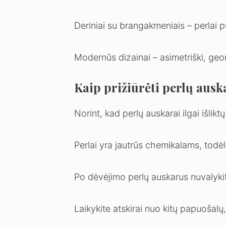
Deriniai su brangakmeniais – perlai p
Modernūs dizainai – asimetriški, geo
Kaip prižiūrėti perlų ausk
Norint, kad perlų auskarai ilgai išliktų
Perlai yra jautrūs chemikalams, todėl
Po dėvėjimo perlų auskarus nuvalykit
Laikykite atskirai nuo kitų papuošal