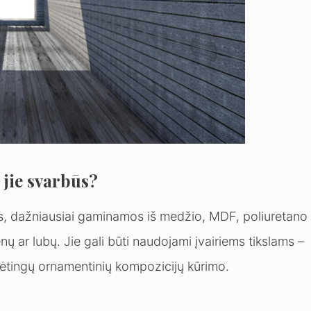
 jie svarbūs?
os, dažniausiai gaminamos iš medžio, MDF, poliuretano
ų ar lubų. Jie gali būti naudojami įvairiems tikslams –
dėtingų ornamentinių kompozicijų kūrimo.