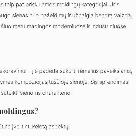
 taip pat priskiriamos moldingų kategorijai. Jos
saugo sienas nuo pažeidimų ir užbaigia bendrą vaizdą.
s šiuo metu madingos moderniuose ir industriniuose
 dekoravimui – jie padeda sukurti rėmelius paveikslams,
vines kompozicijas tuščioje sienoje. Šis sprendimas
 suteikti sienoms charakterio.
 moldingus?
tina įvertinti keletą aspektų: