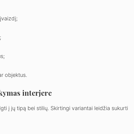
įvaizdį;
;
s;
ar objektus.
ikymas interjere
į jų tipą bei stilių. Skirtingi variantai leidžia sukurti