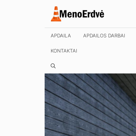
Pereiti
prie
turinio
APDAILA
APDAILOS DARBAI
KONTAKTAI