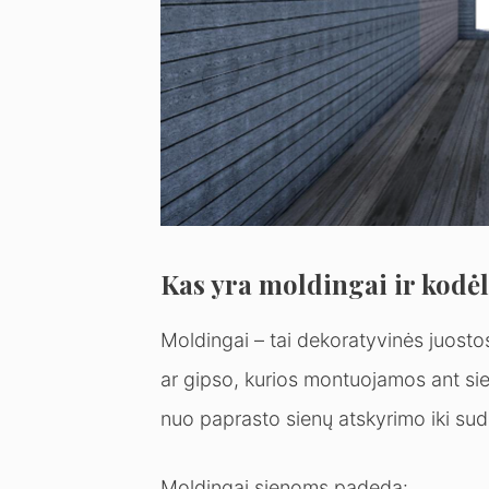
Kas yra moldingai ir kodėl
Moldingai – tai dekoratyvinės juost
ar gipso, kurios montuojamos ant sien
nuo paprasto sienų atskyrimo iki su
Moldingai sienoms padeda: