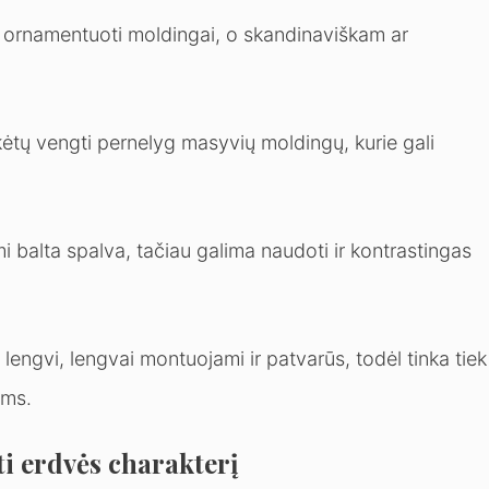
 tiks ornamentuoti moldingai, o skandinaviškam ar
ėtų vengti pernelyg masyvių moldingų, kurie gali
 balta spalva, tačiau galima naudoti ir kontrastingas
engvi, lengvai montuojami ir patvarūs, todėl tinka tiek
ams.
i erdvės charakterį