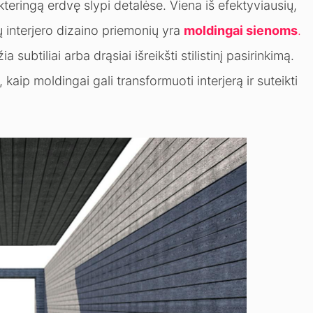
kteringą erdvę slypi detalėse. Viena iš efektyviausių,
 interjero dizaino priemonių yra
moldingai sienoms
.
ia subtiliai arba drąsiai išreikšti stilistinį pasirinkimą.
kaip moldingai gali transformuoti interjerą ir suteikti