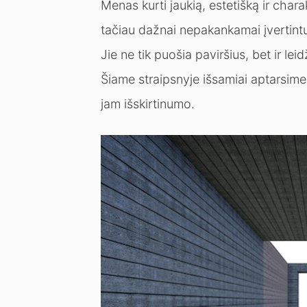
Menas kurti jaukią, estetišką ir chara
tačiau dažnai nepakankamai įvertintų
Jie ne tik puošia paviršius, bet ir leidž
Šiame straipsnyje išsamiai aptarsime, 
jam išskirtinumo.