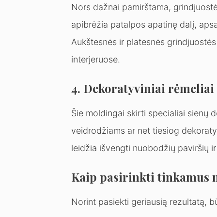
Nors dažnai pamirštama, grindjuostės
apibrėžia patalpos apatinę dalį, ap
Aukštesnės ir platesnės grindjuostė
interjeruose.
4. Dekoratyviniai rėmeliai
Šie moldingai skirti specialiai sienų
veidrodžiams ar net tiesiog dekoraty
leidžia išvengti nuobodžių paviršių ir
Kaip pasirinkti tinkamus
Norint pasiekti geriausią rezultatą, bū