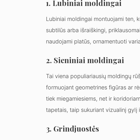
1. Lubiniai moldingai
Lubiniai moldingai montuojami ten, ku
subtilūs arba išraiškingi, priklausoma
naudojami platūs, ornamentuoti variant
2. Sieniniai moldingai
Tai viena populiariausių moldingų rūš
formuojant geometrines figūras ar rėm
tiek miegamiesiems, net ir koridoriams
tapetais, taip sukuriant vizualinį gylį i
3. Grindjuostės