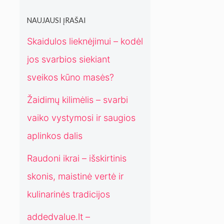
s
d
t
y
NAUJAUSI ĮRAŠAI
r
m
a
o
Skaidulos lieknėjimui – kodėl
d
s
jos svarbios siekiant
i
p
c
r
sveikos kūno masės?
i
e
j
n
Žaidimų kilimėlis – svarbi
o
d
vaiko vystymosi ir saugios
s
i
m
aplinkos dalis
a
Raudoni ikrai – išskirtinis
i
š
skonis, maistinė vertė ir
i
kulinarinės tradicijos
u
o
addedvalue.lt –
l