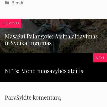
Kategorijos
Bendri
PREVIOUS
Masažai Palangoje: Atsipalaidavimas
ir Sveikatingumas
NEXT
NFTs: Meno nuosavybės ateitis
Parašykite komentarą