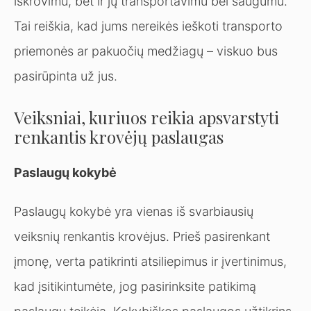
iškrovimu, bet ir jų transportavimu bei saugumu.
Tai reiškia, kad jums nereikės ieškoti transporto
priemonės ar pakuočių medžiagų – viskuo bus
pasirūpinta už jus.
Veiksniai, kuriuos reikia apsvarstyti
renkantis krovėjų paslaugas
Paslaugų kokybė
Paslaugų kokybė yra vienas iš svarbiausių
veiksnių renkantis krovėjus. Prieš pasirenkant
įmonę, verta patikrinti atsiliepimus ir įvertinimus,
kad įsitikintumėte, jog pasirinksite patikimą