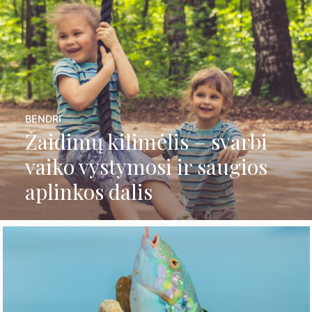
BENDRI
Žaidimų kilimėlis – svarbi
vaiko vystymosi ir saugios
aplinkos dalis