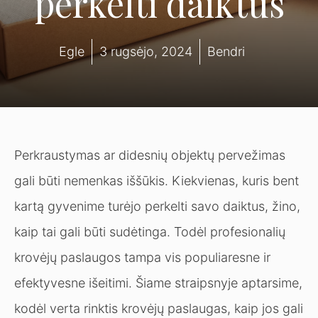
perkelti daiktus
Egle
3 rugsėjo, 2024
Bendri
Perkraustymas ar didesnių objektų pervežimas
gali būti nemenkas iššūkis. Kiekvienas, kuris bent
kartą gyvenime turėjo perkelti savo daiktus, žino,
kaip tai gali būti sudėtinga. Todėl profesionalių
krovėjų paslaugos tampa vis populiaresne ir
efektyvesne išeitimi. Šiame straipsnyje aptarsime,
kodėl verta rinktis krovėjų paslaugas, kaip jos gali