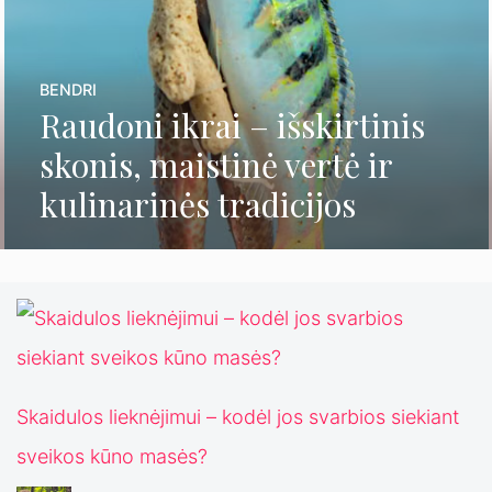
BENDRI
Raudoni ikrai – išskirtinis
skonis, maistinė vertė ir
kulinarinės tradicijos
Skaidulos lieknėjimui – kodėl jos svarbios siekiant
sveikos kūno masės?