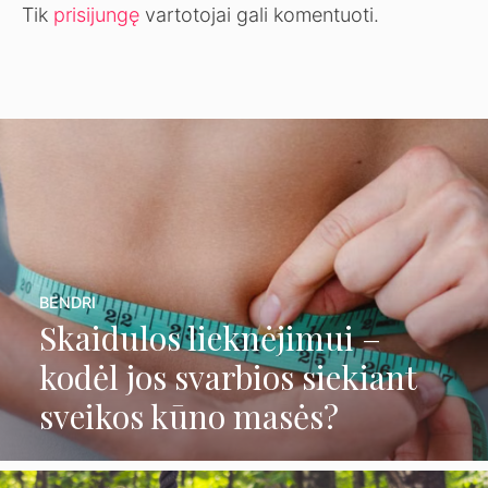
Tik
prisijungę
vartotojai gali komentuoti.
BENDRI
Skaidulos lieknėjimui –
kodėl jos svarbios siekiant
sveikos kūno masės?