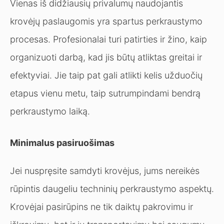
Vienas iš didžiausių privalumų naudojantis
krovėjų paslaugomis yra spartus perkraustymo
procesas. Profesionalai turi patirties ir žino, kaip
organizuoti darbą, kad jis būtų atliktas greitai ir
efektyviai. Jie taip pat gali atlikti kelis užduočių
etapus vienu metu, taip sutrumpindami bendrą
perkraustymo laiką.
Minimalus pasiruošimas
Jei nuspręsite samdyti krovėjus, jums nereikės
rūpintis daugeliu techninių perkraustymo aspektų.
Krovėjai pasirūpins ne tik daiktų pakrovimu ir