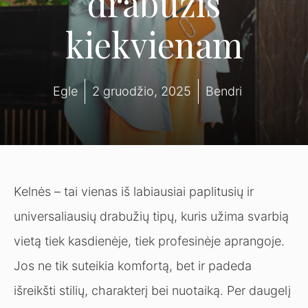
drabužis
kiekvienam
Egle
2 gruodžio, 2025
Bendri
Kelnės – tai vienas iš labiausiai paplitusių ir
universaliausių drabužių tipų, kuris užima svarbią
vietą tiek kasdienėje, tiek profesinėje aprangoje.
Jos ne tik suteikia komfortą, bet ir padeda
išreikšti stilių, charakterį bei nuotaiką. Per daugelį