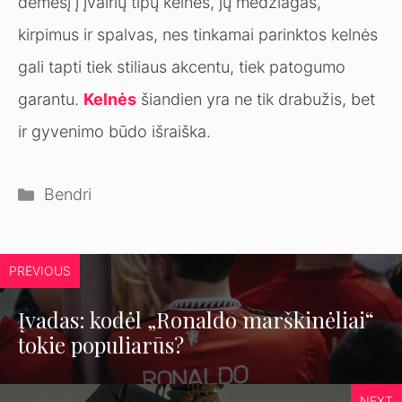
dėmesį į įvairių tipų kelnes, jų medžiagas,
kirpimus ir spalvas, nes tinkamai parinktos kelnės
gali tapti tiek stiliaus akcentu, tiek patogumo
garantu.
Kelnės
šiandien yra ne tik drabužis, bet
ir gyvenimo būdo išraiška.
Kategorijos
Bendri
PREVIOUS
Įvadas: kodėl „Ronaldo marškinėliai“
tokie populiarūs?
NEXT