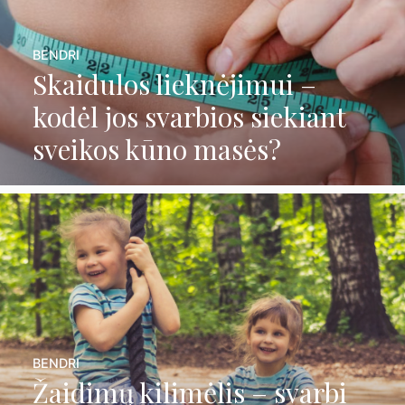
BENDRI
Skaidulos lieknėjimui –
kodėl jos svarbios siekiant
sveikos kūno masės?
BENDRI
Žaidimų kilimėlis – svarbi