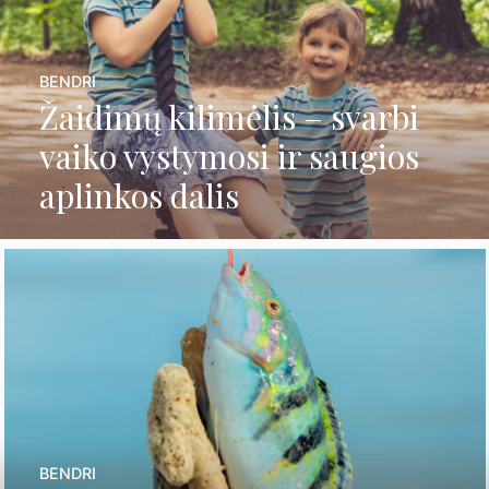
BENDRI
Žaidimų kilimėlis – svarbi
vaiko vystymosi ir saugios
aplinkos dalis
BENDRI