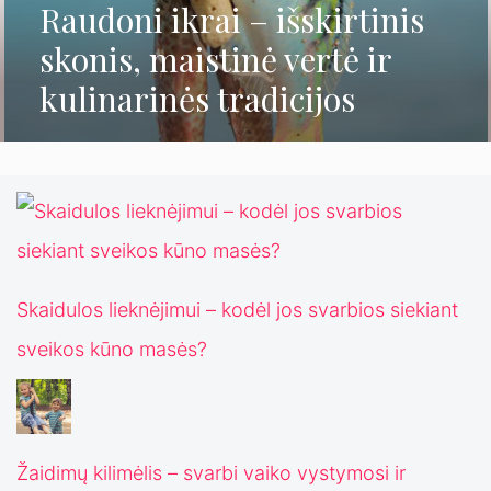
Raudoni ikrai – išskirtinis
skonis, maistinė vertė ir
kulinarinės tradicijos
Skaidulos lieknėjimui – kodėl jos svarbios siekiant
sveikos kūno masės?
Žaidimų kilimėlis – svarbi vaiko vystymosi ir