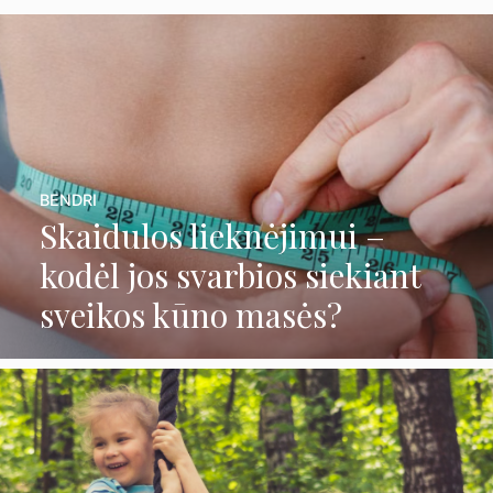
BENDRI
Skaidulos lieknėjimui –
kodėl jos svarbios siekiant
sveikos kūno masės?