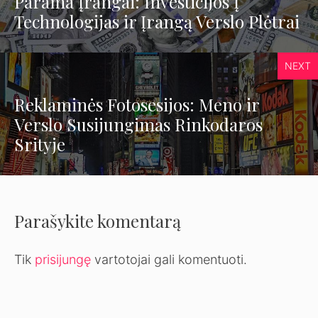
Parama Įrangai: Investicijos Į
Technologijas ir Įrangą Verslo Plėtrai
NEXT
Reklaminės Fotosesijos: Meno ir
Verslo Susijungimas Rinkodaros
Srityje
Parašykite komentarą
Tik
prisijungę
vartotojai gali komentuoti.