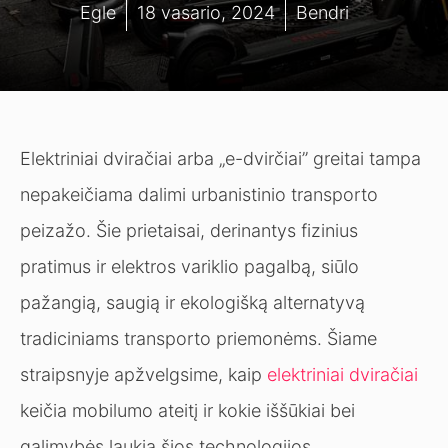
Egle
18 vasario, 2024
Bendri
Elektriniai dviračiai arba „e-dvirčiai” greitai tampa
nepakeičiama dalimi urbanistinio transporto
peizažo. Šie prietaisai, derinantys fizinius
pratimus ir elektros variklio pagalbą, siūlo
pažangią, saugią ir ekologišką alternatyvą
tradiciniams transporto priemonėms. Šiame
straipsnyje apžvelgsime, kaip
elektriniai dviračiai
keičia mobilumo ateitį ir kokie iššūkiai bei
galimybės laukia šios technologijos.