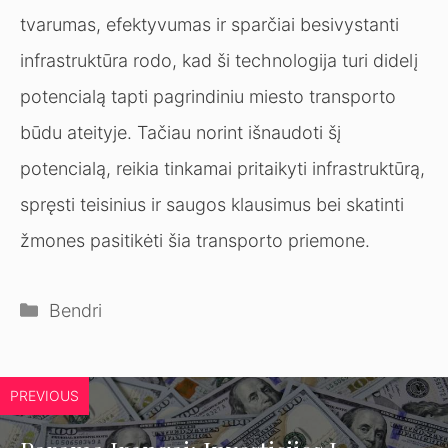
tvarumas, efektyvumas ir sparčiai besivystanti
infrastruktūra rodo, kad ši technologija turi didelį
potencialą tapti pagrindiniu miesto transporto
būdu ateityje. Tačiau norint išnaudoti šį
potencialą, reikia tinkamai pritaikyti infrastruktūrą,
spręsti teisinius ir saugos klausimus bei skatinti
žmones pasitikėti šia transporto priemone.
Kategorijos
Bendri
PREVIOUS