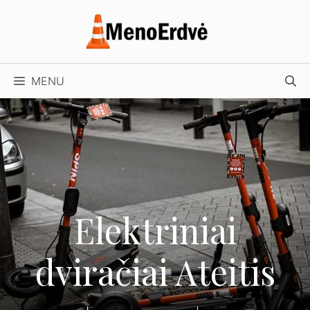
Pereiti
prie
turinio
MENU
Elektriniai
dviračiai Ateitis